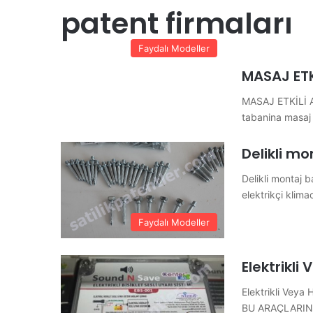
patent firmaları
Faydalı Modeller
MASAJ ETK
MASAJ ETKİLİ AY
tabanina masaj 
Delikli mo
Delikli montaj b
elektrikçi klim
Faydalı Modeller
Elektrikli
Elektrikli Veya
BU ARAÇLARIN