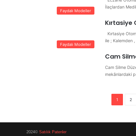
İlaçlardan Med
Faydalı Modeller
Kırtasiye
Kırtasiye Otoma
ile ; Kalemden 
Faydalı Modeller
Cam Silm
Cam Silme Düze
mekânlardaki pe
1
2
2024©
Satılık Patenler