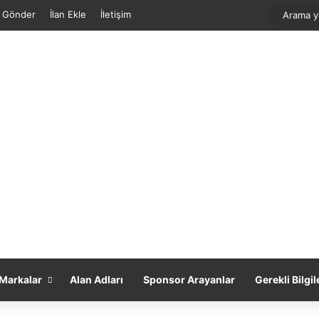
f Gönder
İlan Ekle
İletişim
Markalar
Alan Adları
Sponsor Arayanlar
Gerekli Bilgil