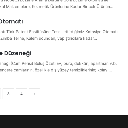
ikal Malzemelere, Kozmetik Ürünlerine Kadar Bir çok Ürünün…
 Otomatı
tı Türk Patent Enstitüsüne Tescil ettirdiğimiz Kırtasiye Otomatı
, Zımba Teline, Kalem ucundan, yapıştırıcılara kadar…
e Düzeneği
neği (Cam Perisi) Buluş Özeti Ev, büro, dükkân, apartman v.b.
ncere camlarının, özellikle dış yüzey temizliklerinin; kolay,…
3
4
»