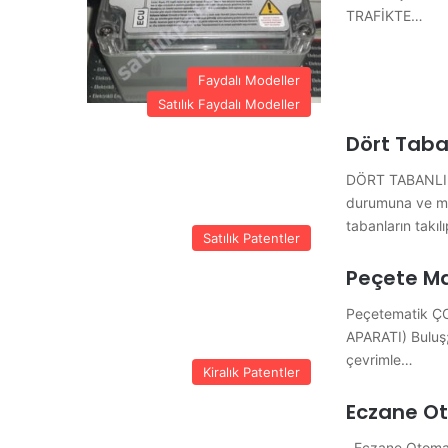
TRAFİKTE…
Faydalı Modeller
Satılık Faydalı Modeller
Dört Taba
DÖRT TABANLI 
durumuna ve mev
tabanların takıl
Satılık Patentler
Peçete Ma
Peçetematik Ç
APARATI) Buluş;
çevrimle…
Kiralık Patentler
Eczane O
Eczane Otomatı