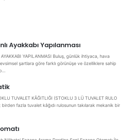
nlı Ayakkabı Yapılanması
AYAKKABI YAPILANMASI Buluş, günlük ihtiyaca, hava
simsel şartlara göre farklı görünüşe ve özelliklere sahip
ıp…
tik
OKLU TUVALET KÂĞITLIĞI (STOKLU 3 LÜ TUVALET RULO
 birden fazla tuvalet kâğıdı rulosunun takılarak mekanik bir
tomatı
 Nöbetçi Eczane Arama Derdine Son! Eczane Otomatı İle