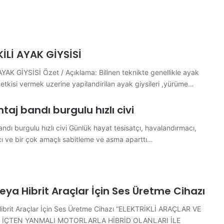
İLİ AYAK GİYSİSİ
AK GİYSİSİ Özet / Açıklama: Bilinen teknikte genellikle ayak
etkisi vermek uzerine yapilandirilan ayak giysileri ,yürüme…
ntaj bandı burgulu hızlı civi
andı burgulu hızlı civi Günlük hayat tesisatçı, havalandırmacı,
acı ve bir çok amaçlı sabitleme ve asma aparttı…
 Veya Hibrit Araçlar İçin Ses Üretme Cihazı
 Hibrit Araçlar İçin Ses Üretme Cihazı “ELEKTRİKLİ ARAÇLAR VE
 İÇTEN YANMALI MOTORLARLA HİBRİD OLANLARI İLE