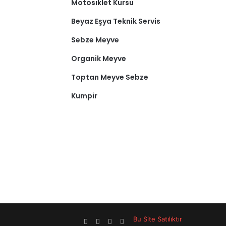
Motosiklet Kursu
Beyaz Eşya Teknik Servis
Sebze Meyve
Organik Meyve
Toptan Meyve Sebze
Kumpir
Bu Site Satılıktır
Facebook
X
LinkedIn
YouTube