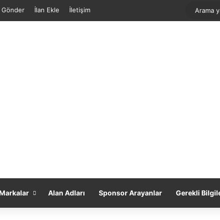
f Gönder
İlan Ekle
İletişim
Markalar
Alan Adları
Sponsor Arayanlar
Gerekli Bilgil