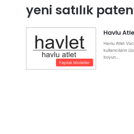
yeni satılık paten
Havlu Atl
Havlu Atlet Vüc
kullanıcıların ü
boyun…
Faydalı Modeller