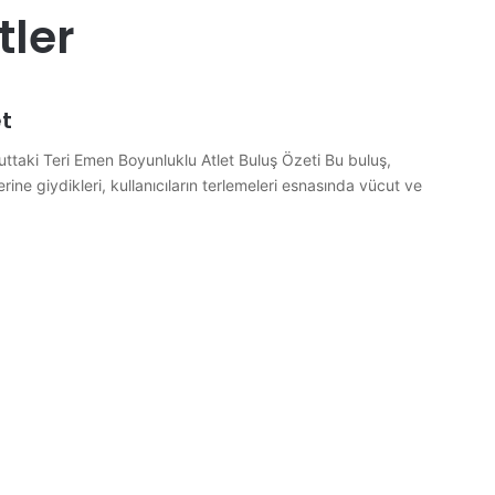
tler
et
uttaki Teri Emen Boyunluklu Atlet Buluş Özeti Bu buluş,
zerine giydikleri, kullanıcıların terlemeleri esnasında vücut ve