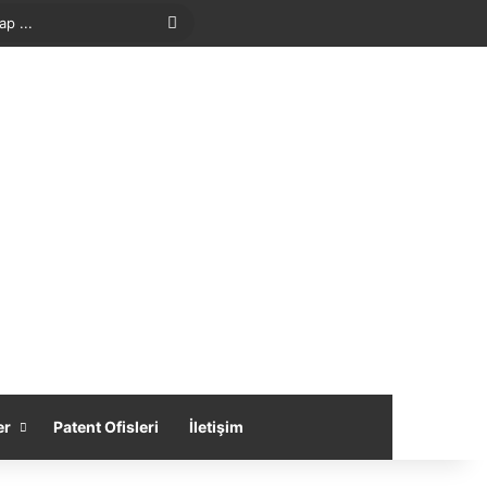
Arama
yap
...
er
Patent Ofisleri
İletişim