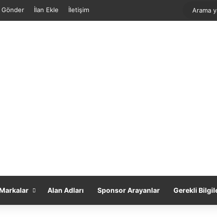
f Gönder
İlan Ekle
İletişim
Markalar
Alan Adları
Sponsor Arayanlar
Gerekli Bilgil