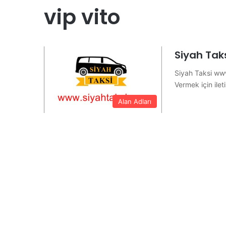
vip vito
Siyah Tak
Siyah Taksi www
Vermek için ile
Alan Adları