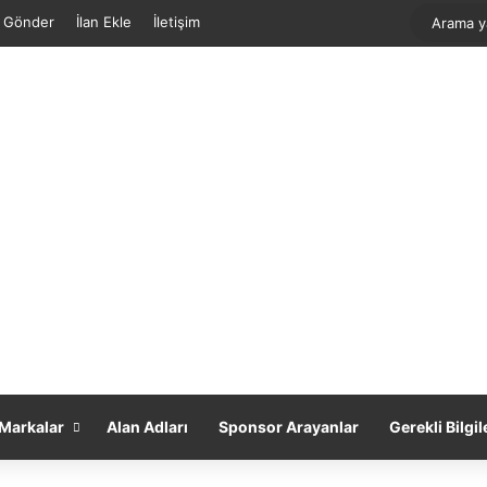
f Gönder
İlan Ekle
İletişim
Markalar
Alan Adları
Sponsor Arayanlar
Gerekli Bilgil