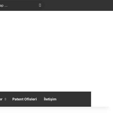
Arama
yap
...
er
Patent Ofisleri
İletişim