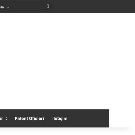
Arama
yap
...
er
Patent Ofisleri
İletişim