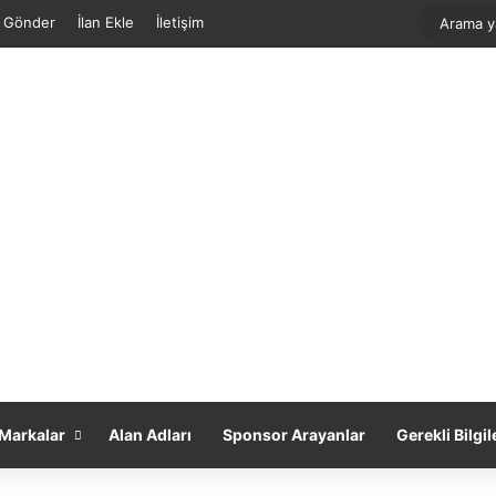
f Gönder
İlan Ekle
İletişim
Markalar
Alan Adları
Sponsor Arayanlar
Gerekli Bilgil