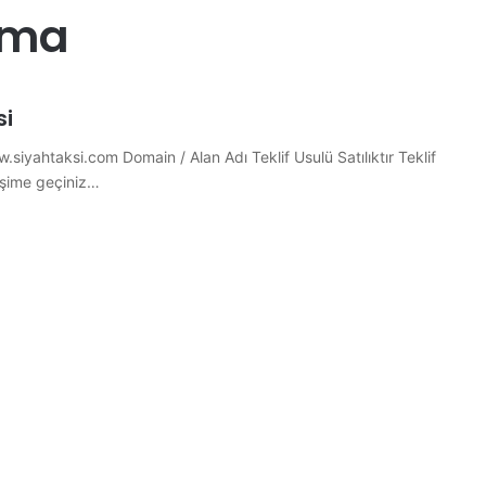
rma
si
.siyahtaksi.com Domain / Alan Adı Teklif Usulü Satılıktır Teklif
tişime geçiniz…