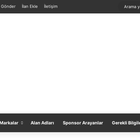
f Gönder
İlan Ekle
İletişim
Markalar
Alan Adları
Sponsor Arayanlar
Gerekli Bilgil