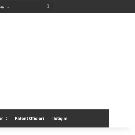
Arama
yap
...
er
Patent Ofisleri
İletişim