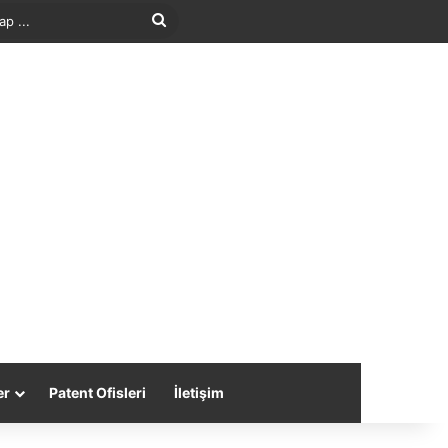
Arama
yap
...
er
Patent Ofisleri
İletişim