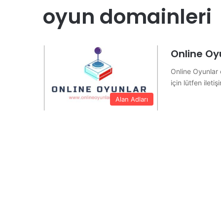
oyun domainleri
Online Oy
Online Oyunlar o
için lütfen ileti
Alan Adları