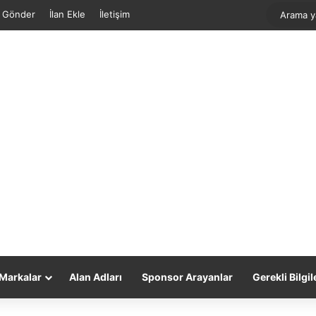
f Gönder
İlan Ekle
İletişim
Markalar
Alan Adları
Sponsor Arayanlar
Gerekli Bilgil