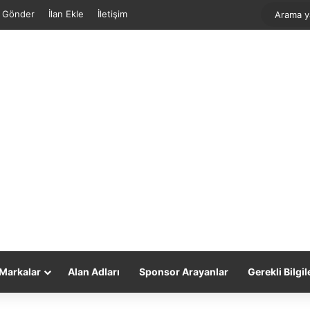
f Gönder
İlan Ekle
İletişim
Markalar
Alan Adları
Sponsor Arayanlar
Gerekli Bilgil