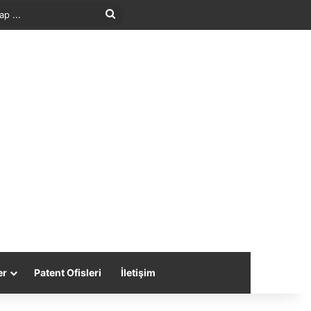
Arama
yap
...
er
Patent Ofisleri
İletişim