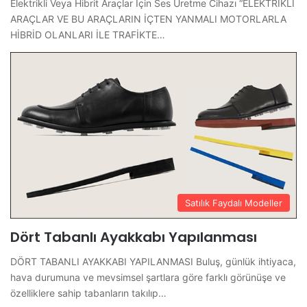
Elektrikli Veya Hibrit Araçlar İçin Ses Üretme Cihazı “ELEKTRİKLİ
ARAÇLAR VE BU ARAÇLARIN İÇTEN YANMALI MOTORLARLA
HİBRİD OLANLARI İLE TRAFİKTE…
Satılık Faydalı Modeller
Dört Tabanlı Ayakkabı Yapılanması
DÖRT TABANLI AYAKKABI YAPILANMASI Buluş, günlük ihtiyaca,
hava durumuna ve mevsimsel şartlara göre farklı görünüşe ve
özelliklere sahip tabanların takılıp…