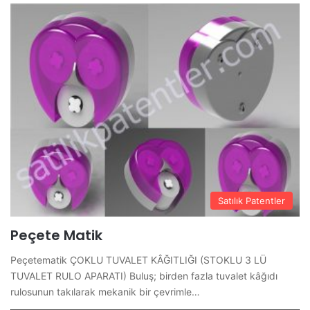
Satılık Patentler
Peçete Matik
Peçetematik ÇOKLU TUVALET KÂĞITLIĞI (STOKLU 3 LÜ
TUVALET RULO APARATI) Buluş; birden fazla tuvalet kâğıdı
rulosunun takılarak mekanik bir çevrimle…