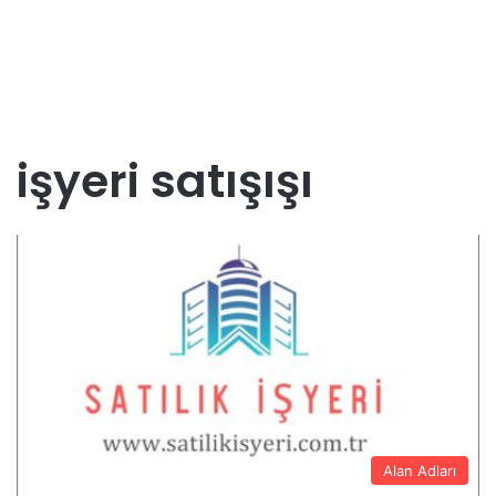
işyeri satışışı
Alan Adları