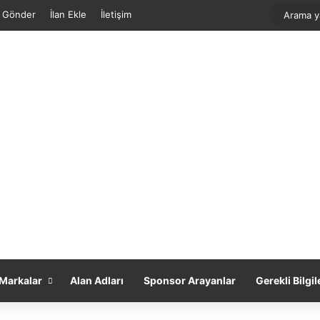
f Gönder
İlan Ekle
İletişim
Markalar
Alan Adları
Sponsor Arayanlar
Gerekli Bilgil