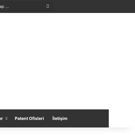
Arama
yap
...
er
Patent Ofisleri
İletişim