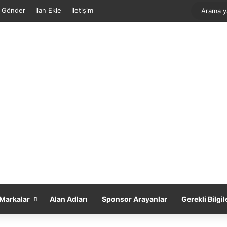
f Gönder
İlan Ekle
İletişim
Markalar
Alan Adları
Sponsor Arayanlar
Gerekli Bilgil